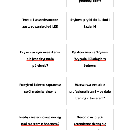
promocji firmy
Trwałe i wszechstronne
Stylowe płytki do kuchni i
zastosowanie diod LED
łazienki
Czy w waszym mieszkaniu
Opakowania na Wynos:
nie jest zbyt mało
Wygoda i Ekologia w
półcienia?
Jednym
Fungicyd którym zaprawisz
Warszawa trenuje z
swój materiał siewny
profesjonalistami – co daje
trening z trenerem?
Kiedy zarezerwować nocleg
Nie od dziś płytki
nad morzem z basenem?
ceramiczne cieszą się