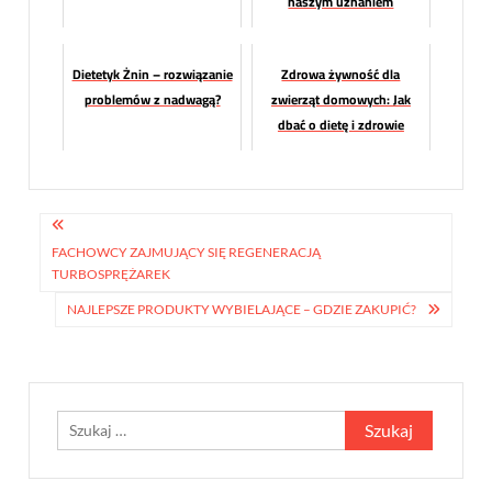
naszym uznaniem
Dietetyk Żnin – rozwiązanie
Zdrowa żywność dla
problemów z nadwagą?
zwierząt domowych: Jak
dbać o dietę i zdrowie
naszych pupili.
Nawigacja
wpisu
FACHOWCY ZAJMUJĄCY SIĘ REGENERACJĄ
TURBOSPRĘŻAREK
NAJLEPSZE PRODUKTY WYBIELAJĄCE – GDZIE ZAKUPIĆ?
Szukaj: