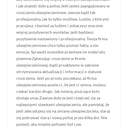
i jak znaleźć dobrą polisę.Jeśli jesteś zaangażowany w
roszczenie ubezpieczeniowe, zawsze bądź tak
profesjonalny, jak to tylko możliwe. Ludzie, z którymi
pracujesz, również są ludźmi i zobaczysz znacznie
więcej pozytywnych wyników, jeśli będziesz
pozytywnie nastawiony i profesjonalny. Twoja firma
ubezpieczeniowa chce tylko poznać fakty, a nie
emocje. Sprawdź wszystkie przesłane im materiały
pisemne.Zgłaszając roszczenie w firmie
ubezpieczeniowej, bądź proaktywny w zakresie
otrzymywania aktualizacji i informacji o statusie
roszczenia. Jeśli po prostu poczekasz, aż firma
ubezpieczeniowa powie ci, ile jest ci winna, możesz
czekać bardzo długo. Jak mówią, piszczące koło
dostaje smar.Zawsze dobrze jest rozejrzeć się za
najlepszymi stawkami ubezpieczenia, ale pamiętaj, że
jeśli zdecydujesz się na zmianę ubezpieczyciela, staraj
się pokrywać starą i nową polisę przez kilka dni. Nie
pozwól, aby między polisami był czas