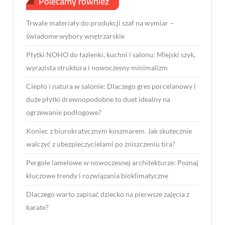
Polecamy również
Trwałe materiały do produkcji szaf na wymiar –
świadome wybory wnętrzarskie
Płytki NOHO do łazienki, kuchni i salonu: Miejski szyk,
wyrazista struktura i nowoczesny minimalizm
Ciepło i natura w salonie: Dlaczego gres porcelanowy i
duże płytki drewnopodobne to duet idealny na
ogrzewanie podłogowe?
Koniec z biurokratycznym koszmarem. Jak skutecznie
walczyć z ubezpieczycielami po zniszczeniu tira?
Pergole lamelowe w nowoczesnej architekturze: Poznaj
kluczowe trendy i rozwiązania bioklimatyczne
Dlaczego warto zapisać dziecko na pierwsze zajęcia z
karate?