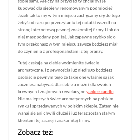
sobie sami. Ale czy na przykład ty chciałbyś je
kupować dla siebie w renomowanym podmiocie?
Jeżeli tak to my w tym miejscu zachęcamy cię do tego
żebyś od razu po przeczytaniu tej notatki wszedł na
stronę internetową pewnej znakomitej firmy. Link do
niej masz podany poniżej. Jak zapewne szybko się o
tym przekonasz w tym miejscu zawsze będziesz miał
do czynienia z profesjonalistami z tej branży.
Tutaj czekają na ciebie wyśmienite świecie
aromatyczne. I z pewnością już niedługo będziesz
osobiście pewnym tego że takie one właśnie są jak
zaczniesz nabywać dla siebie a może i dla swoich
krewnych i znajomych rewelacyjne
yankee candle
.
Nie ma lepszych świec aromatycznych na polskim
rynku i sprzedawanych w polskim sklepie. Zatem nie
wahaj się ani chwili dłużej i już teraz zostań stałym
klientem tej zacnej i znakomitej firmy.
Zobacz też: