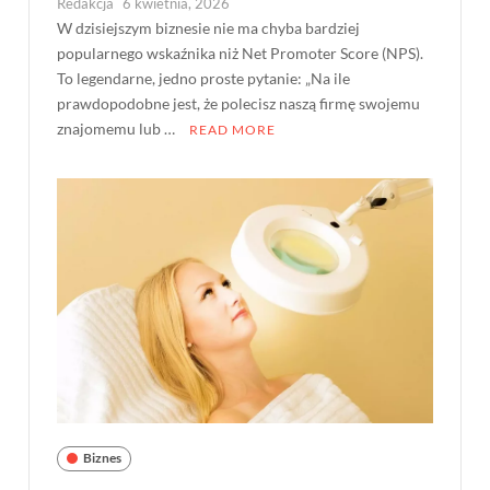
Redakcja
6 kwietnia, 2026
W dzisiejszym biznesie nie ma chyba bardziej
popularnego wskaźnika niż Net Promoter Score (NPS).
To legendarne, jedno proste pytanie: „Na ile
prawdopodobne jest, że polecisz naszą firmę swojemu
znajomemu lub …
READ MORE
Biznes