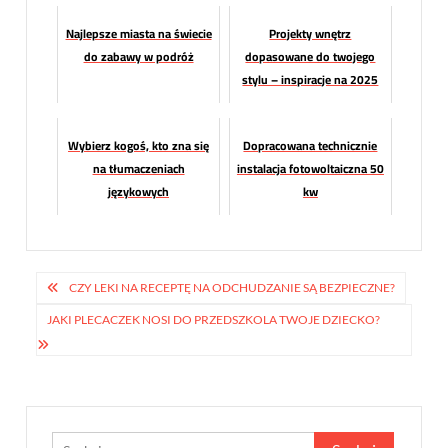
Najlepsze miasta na świecie
Projekty wnętrz
do zabawy w podróż
dopasowane do twojego
stylu – inspiracje na 2025
rok
Wybierz kogoś, kto zna się
Dopracowana technicznie
na tłumaczeniach
instalacja fotowoltaiczna 50
językowych
kw
Nawigacja
CZY LEKI NA RECEPTĘ NA ODCHUDZANIE SĄ BEZPIECZNE?
wpisu
JAKI PLECACZEK NOSI DO PRZEDSZKOLA TWOJE DZIECKO?
Szukaj: