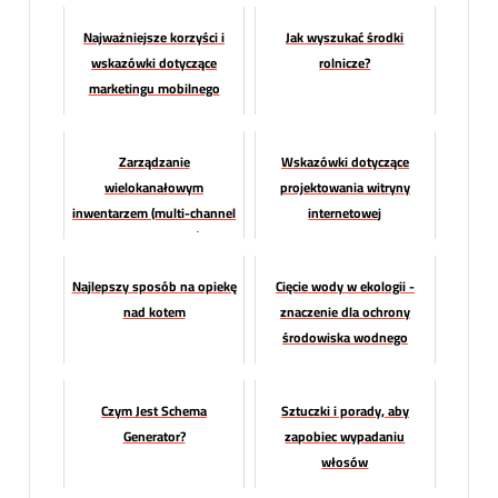
Najważniejsze korzyści i
Jak wyszukać środki
wskazówki dotyczące
rolnicze?
marketingu mobilnego
Zarządzanie
Wskazówki dotyczące
wielokanałowym
projektowania witryny
inwentarzem (multi-channel
internetowej
inventory) dla mŚp
Najlepszy sposób na opiekę
Cięcie wody w ekologii -
nad kotem
znaczenie dla ochrony
środowiska wodnego
Czym Jest Schema
Sztuczki i porady, aby
Generator?
zapobiec wypadaniu
włosów