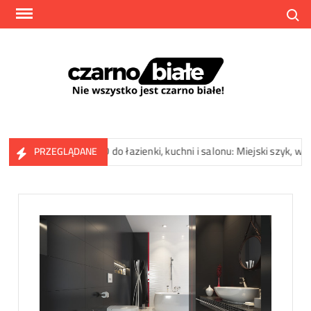
Skip
Search
to
content
Czarn
Nie
wszyst
jest
czarno
ki NOHO do łazienki, kuchni i salonu: Miejski szyk, wyrazista struktu
PRZEGLĄDANE
białe!