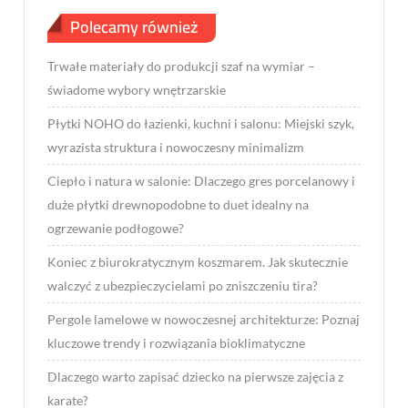
Polecamy również
Trwałe materiały do produkcji szaf na wymiar –
świadome wybory wnętrzarskie
Płytki NOHO do łazienki, kuchni i salonu: Miejski szyk,
wyrazista struktura i nowoczesny minimalizm
Ciepło i natura w salonie: Dlaczego gres porcelanowy i
duże płytki drewnopodobne to duet idealny na
ogrzewanie podłogowe?
Koniec z biurokratycznym koszmarem. Jak skutecznie
walczyć z ubezpieczycielami po zniszczeniu tira?
Pergole lamelowe w nowoczesnej architekturze: Poznaj
kluczowe trendy i rozwiązania bioklimatyczne
Dlaczego warto zapisać dziecko na pierwsze zajęcia z
karate?