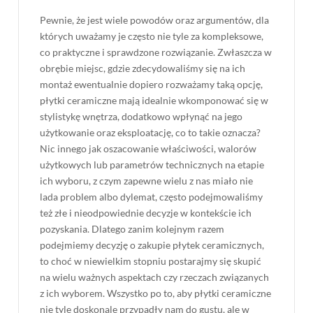
Pewnie, że jest wiele powodów oraz argumentów, dla
których uważamy je często nie tyle za kompleksowe,
co praktyczne i sprawdzone rozwiązanie. Zwłaszcza w
obrębie miejsc, gdzie zdecydowaliśmy się na ich
montaż ewentualnie dopiero rozważamy taką opcję,
płytki ceramiczne mają idealnie wkomponować się w
stylistykę wnętrza, dodatkowo wpłynąć na jego
użytkowanie oraz eksploatację, co to takie oznacza?
Nic innego jak oszacowanie właściwości, walorów
użytkowych lub parametrów technicznych na etapie
ich wyboru, z czym zapewne wielu z nas miało nie
lada problem albo dylemat, często podejmowaliśmy
też złe i nieodpowiednie decyzje w kontekście ich
pozyskania. Dlatego zanim kolejnym razem
podejmiemy decyzję o zakupie płytek ceramicznych,
to choć w niewielkim stopniu postarajmy się skupić
na wielu ważnych aspektach czy rzeczach związanych
z ich wyborem. Wszystko po to, aby płytki ceramiczne
nie tyle doskonale przypadły nam do gustu, ale w