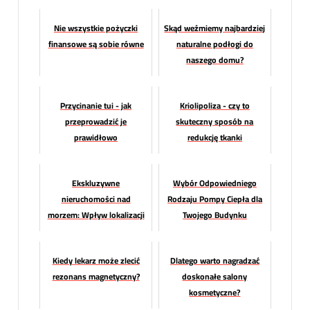
Nie wszystkie pożyczki
Skąd weźmiemy najbardziej
finansowe są sobie równe
naturalne podłogi do
naszego domu?
Przycinanie tui - jak
Kriolipoliza - czy to
przeprowadzić je
skuteczny sposób na
prawidłowo
redukcję tkanki
tłuszczowej?
Ekskluzywne
Wybór Odpowiedniego
nieruchomości nad
Rodzaju Pompy Ciepła dla
morzem: Wpływ lokalizacji
Twojego Budynku
na cenę i atrakcyjność
inwestycji
Kiedy lekarz może zlecić
Dlatego warto nagradzać
rezonans magnetyczny?
doskonałe salony
kosmetyczne?