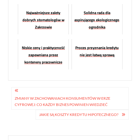
Najważniejsze zalety
Solidna rada dla
dobrych stomatologów w
aspirującego ekologicznego
Zakrzowie
ogrodnika
Niskie ceny i praktyczność
Proces przyznania kredytu
zapewniana przez
nie jest łatwą sprawą
kontenery pracownicze
Nawigacja
wpisu
ZMIANY W ZACHOWANIACH KONSUMENTÓW W ERZE
CYFROWEJ: CO KAŻDY BIZNES POWINIEN WIEDZIEĆ
JAKIE SĄ KOSZTY KREDYTU HIPOTECZNEGO?