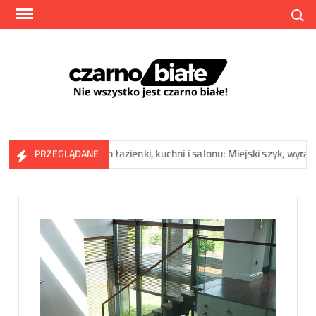
Skip
Search
to
content
Czarn
Nie
wszyst
jest
czarno
 NOHO do łazienki, kuchni i salonu: Miejski szyk, wyrazista struktura
PRZEGLĄDANE
białe!