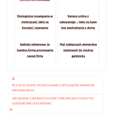
Ekologiczne rozwiązania w
Kamery online z
motoryzacji: Jakie są
zakopanego – tatry na żywo
korzyści i wyzwania
bez wychodzenia z domu
związane z ekologicznym
rynkiem.
Gadżety reklamowe, to
Pięć najlepszych elementów
świetna forma promowania
startowych do modnej
naszej firmy
garderoby
Nawigacja
wpisu
PŁYTKI ŚCIENNE I PODŁOGOWE O WYGLĄDZIE KAMIENIA
NATURALNEGO
JAK SZUKAĆ CIEKAWYCH OFERT OBEJMUJĄCYCH PŁYTKI
ŁAZIENKOWE I KUCHENNE?