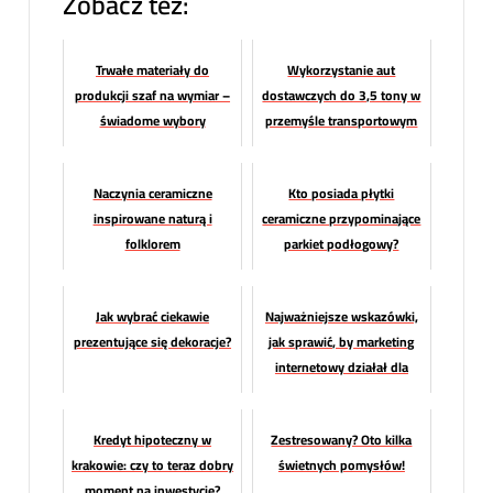
Zobacz też:
Trwałe materiały do
Wykorzystanie aut
produkcji szaf na wymiar –
dostawczych do 3,5 tony w
świadome wybory
przemyśle transportowym
wnętrzarskie
Naczynia ceramiczne
Kto posiada płytki
inspirowane naturą i
ceramiczne przypominające
folklorem
parkiet podłogowy?
Jak wybrać ciekawie
Najważniejsze wskazówki,
prezentujące się dekoracje?
jak sprawić, by marketing
internetowy działał dla
Ciebie
Kredyt hipoteczny w
Zestresowany? Oto kilka
krakowie: czy to teraz dobry
świetnych pomysłów!
moment na inwestycję?