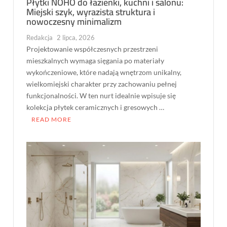
Płytki NOHO do łazienki, kuchni i salonu:
Miejski szyk, wyrazista struktura i
nowoczesny minimalizm
Redakcja
2 lipca, 2026
Projektowanie współczesnych przestrzeni
mieszkalnych wymaga sięgania po materiały
wykończeniowe, które nadają wnętrzom unikalny,
wielkomiejski charakter przy zachowaniu pełnej
funkcjonalności. W ten nurt idealnie wpisuje się
kolekcja płytek ceramicznych i gresowych …
READ MORE