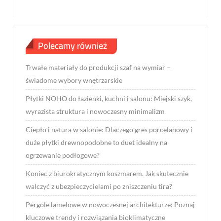
Polecamy również
Trwałe materiały do produkcji szaf na wymiar –
świadome wybory wnętrzarskie
Płytki NOHO do łazienki, kuchni i salonu: Miejski szyk,
wyrazista struktura i nowoczesny minimalizm
Ciepło i natura w salonie: Dlaczego gres porcelanowy i
duże płytki drewnopodobne to duet idealny na
ogrzewanie podłogowe?
Koniec z biurokratycznym koszmarem. Jak skutecznie
walczyć z ubezpieczycielami po zniszczeniu tira?
Pergole lamelowe w nowoczesnej architekturze: Poznaj
kluczowe trendy i rozwiązania bioklimatyczne