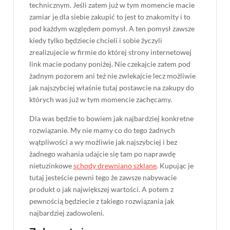
technicznym. Jeśli zatem już w tym momencie macie
zamiar je dla siebie zakupić to jest to znakomity i to
pod każdym względem pomysł. A ten pomysł zawsze
kiedy tylko będziecie chcieli i sobie życzyli
zrealizujecie w firmie do której strony internetowej
link macie podany poniżej. Nie czekajcie zatem pod
żadnym pozorem ani też nie zwlekajcie lecz możliwie
jak najszybciej właśnie tutaj postawcie na zakupy do
których was już w tym momencie zachęcamy.
Dla was będzie to bowiem jak najbardziej konkretne
rozwiązanie. My nie mamy co do tego żadnych
wątpliwości a wy możliwie jak najszybciej i bez
żadnego wahania udajcie się tam po naprawdę
nietuzinkowe
schody drewniano szklane
. Kupując je
tutaj jesteście pewni tego że zawsze nabywacie
produkt o jak największej wartości. A potem z
pewnością będziecie z takiego rozwiązania jak
najbardziej zadowoleni.