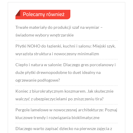
Polecamy również
Trwałe materiały do produkcji szaf na wymiar –
świadome wybory wnętrzarskie
Płytki NOHO do łazienki, kuchni i salonu: Miejski szyk,
wyrazista struktura i nowoczesny minimalizm
Ciepło i natura w salonie: Dlaczego gres porcelanowy i
duże płytki drewnopodobne to duet idealny na
ogrzewanie podłogowe?
Koniec z biurokratycznym koszmarem. Jak skutecznie
walczyć z ubezpieczycielami po zniszczeniu tira?
Pergole lamelowe w nowoczesnej architekturze: Poznaj
kluczowe trendy i rozwiązania bioklimatyczne
Dlaczego warto zapisać dziecko na pierwsze zajęcia z