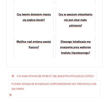
Czy twoim dzieciom marzą
Czy w waszym mieszkaniu
się piękne klocki?
nie jest zbyt mało
półcienia?
Myślisz nad zmianą swojej
Dlaczego lokalizacja ma
fryzury?
znaczenie przy wyborze
kredytu hipotecznego?
Nawigacja
CO NAM POMOŻE POBYĆ SIĘ SKRZYPU POLNEGO Z PÓŁ?
wpisu
FUNKCJONALNE KOSZULKI ODPOWIEDNIE DO TRENINGU NA
SIŁOWNI