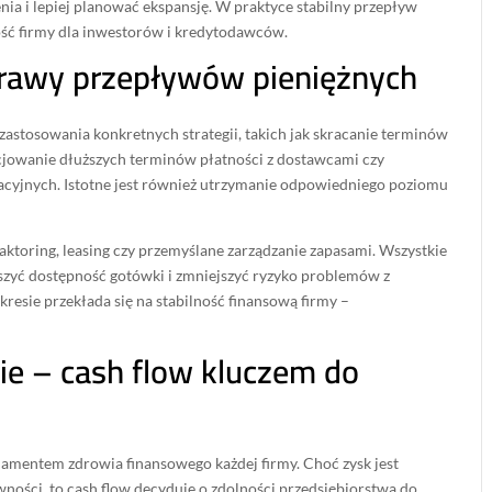
ia i lepiej planować ekspansję. W praktyce stabilny przepływ
ość firmy dla inwestorów i kredytodawców.
prawy przepływów pieniężnych
stosowania konkretnych strategii, takich jak skracanie terminów
cjowanie dłuższych terminów płatności z dostawcami czy
acyjnych. Istotne jest również utrzymanie odpowiedniego poziomu
faktoring, leasing czy przemyślane zarządzanie zapasami. Wszystkie
kszyć dostępność gotówki i zmniejszyć ryzyko problemów z
resie przekłada się na stabilność finansową firmy –
 – cash flow kluczem do
amentem zdrowia finansowego każdej firmy. Choć zysk jest
ości, to cash flow decyduje o zdolności przedsiębiorstwa do