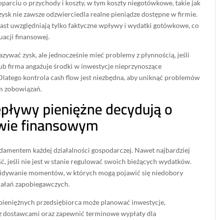
oparciu o przychody i koszty, w tym koszty niegotówkowe, takie jak
zysk nie zawsze odzwierciedla realne pieniądze dostępne w firmie.
ast uwzględniają tylko faktyczne wpływy i wydatki gotówkowe, co
uacji finansowej.
ywać zysk, ale jednocześnie mieć problemy z płynnością, jeśli
lub firma angażuje środki w inwestycje nieprzynoszące
latego kontrola cash flow jest niezbędna, aby uniknąć problemów
m zobowiązań.
epływy pieniężne decydują o
wie finansowym
damentem każdej działalności gospodarczej. Nawet najbardziej
 jeśli nie jest w stanie regulować swoich bieżących wydatków.
widywanie momentów, w których mogą pojawić się niedobory
iałań zapobiegawczych.
pieniężnych przedsiębiorca może planować inwestycje,
z dostawcami oraz zapewnić terminowe wypłaty dla