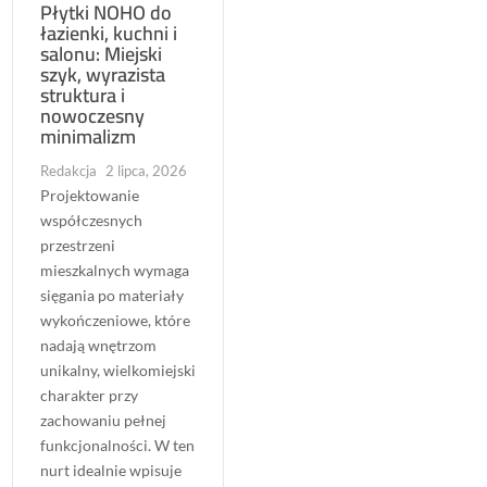
Płytki NOHO do
łazienki, kuchni i
salonu: Miejski
szyk, wyrazista
struktura i
nowoczesny
minimalizm
Redakcja
2 lipca, 2026
Projektowanie
współczesnych
przestrzeni
mieszkalnych wymaga
sięgania po materiały
wykończeniowe, które
nadają wnętrzom
unikalny, wielkomiejski
charakter przy
zachowaniu pełnej
funkcjonalności. W ten
nurt idealnie wpisuje