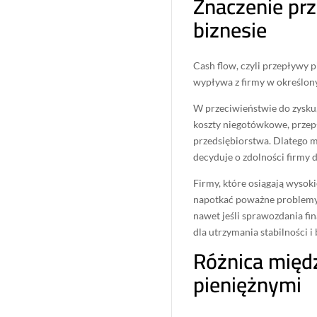
Znaczenie pr
biznesie
Cash flow, czyli przepływy p
wypływa z firmy w określon
W przeciwieństwie do zysku,
koszty niegotówkowe, przepł
przedsiębiorstwa. Dlatego mo
decyduje o zdolności firmy 
Firmy, które osiągają wysok
napotkać poważne problemy 
nawet jeśli sprawozdania fi
dla utrzymania stabilności 
Różnica międ
pieniężnymi