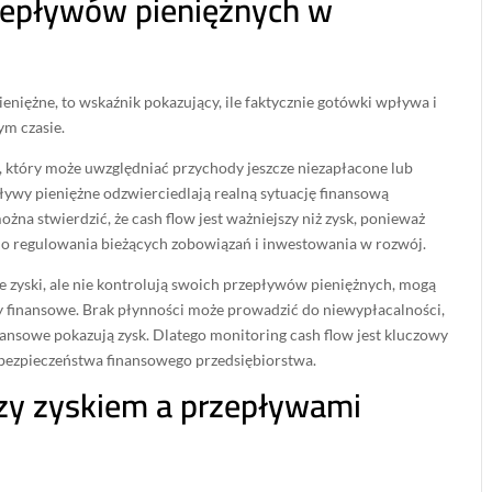
zepływów pieniężnych w
ieniężne, to wskaźnik pokazujący, ile faktycznie gotówki wpływa i
ym czasie.
 który może uwzględniać przychody jeszcze niezapłacone lub
ywy pieniężne odzwierciedlają realną sytuację finansową
żna stwierdzić, że cash flow jest ważniejszy niż zysk, ponieważ
do regulowania bieżących zobowiązań i inwestowania w rozwój.
ie zyski, ale nie kontrolują swoich przepływów pieniężnych, mogą
finansowe. Brak płynności może prowadzić do niewypłacalności,
nansowe pokazują zysk. Dlatego monitoring cash flow jest kluczowy
i bezpieczeństwa finansowego przedsiębiorstwa.
zy zyskiem a przepływami