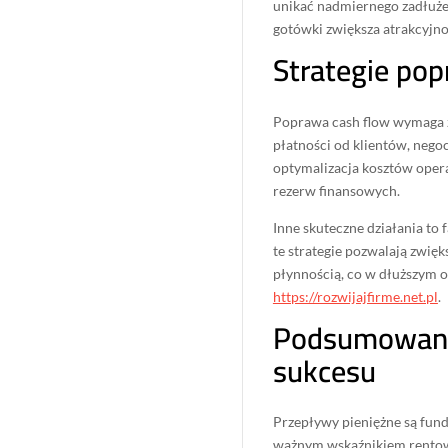
unikać nadmiernego zadłużen
gotówki zwiększa atrakcyjn
Strategie po
Poprawa cash flow wymaga za
płatności od klientów, nego
optymalizacja kosztów oper
rezerw finansowych.
Inne skuteczne działania to 
te strategie pozwalają zwię
płynnością, co w dłuższym ok
https://rozwijajfirme.net.pl
.
Podsumowanie
sukcesu
Przepływy pieniężne są fund
ważnym wskaźnikiem rentown