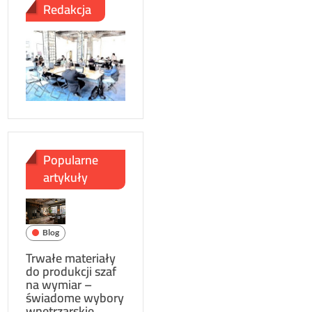
Redakcja
Popularne
artykuły
Blog
Trwałe materiały
do produkcji szaf
na wymiar –
świadome wybory
wnętrzarskie