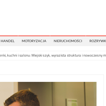
CzarnoBiale.net.pl
Nie
wszystko
jest
czarno
HANDEL
MOTORYZACJA
NIERUCHOMOŚCI
ROZRYW
białe!
alonu: Miejski szyk, wyrazista struktura i nowoczesny minimalizm