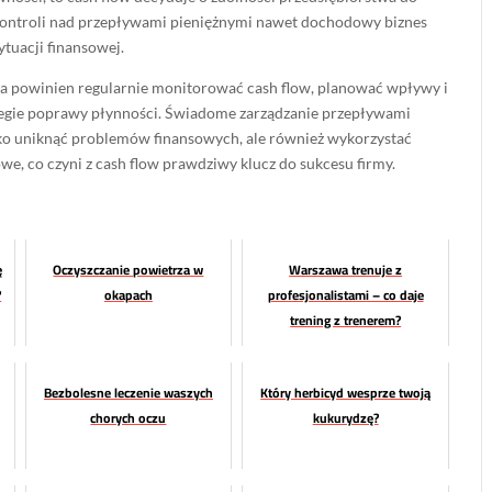
 kontroli nad przepływami pieniężnymi nawet dochodowy biznes
ytuacji finansowej.
ca powinien regularnie monitorować cash flow, planować wpływy i
tegie poprawy płynności. Świadome zarządzanie przepływami
lko uniknąć problemów finansowych, ale również wykorzystać
we, co czyni z cash flow prawdziwy klucz do sukcesu firmy.
ę
Oczyszczanie powietrza w
Warszawa trenuje z
?
okapach
profesjonalistami – co daje
trening z trenerem?
Bezbolesne leczenie waszych
Który herbicyd wesprze twoją
chorych oczu
kukurydzę?