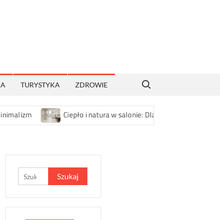
Search for:
KA
TURYSTYKA
ZDROWIE
Ciepło i natura w salonie: Dlaczego gres porcelanowy i duże pł
Szukaj: