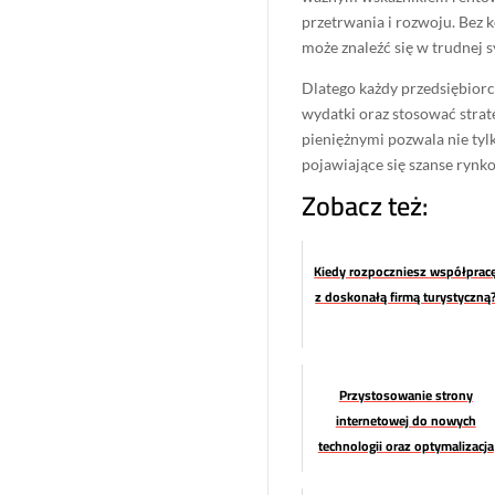
przetrwania i rozwoju. Bez
może znaleźć się w trudnej s
Dlatego każdy przedsiębior
wydatki oraz stosować stra
pieniężnymi pozwala nie ty
pojawiające się szanse rynko
Zobacz też:
Kiedy rozpoczniesz współprac
z doskonałą firmą turystyczną
Przystosowanie strony
internetowej do nowych
technologii oraz optymalizacja