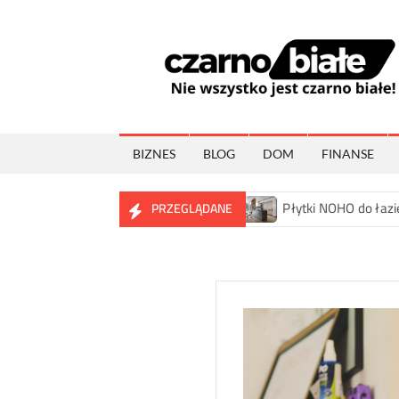
Skip
to
content
BIZNES
BLOG
DOM
FINANSE
me wybory wnętrzarskie
Płytki NOHO do łazienki, kuchni i s
PRZEGLĄDANE