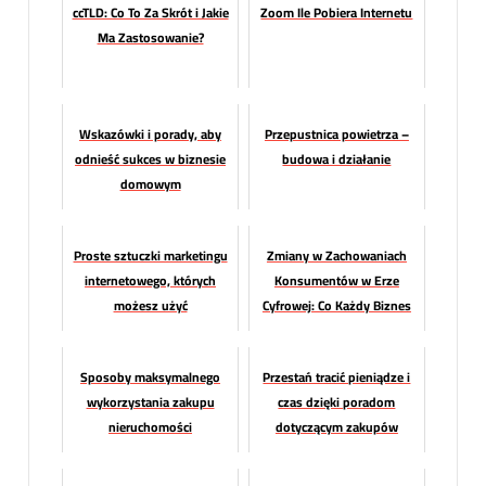
ccTLD: Co To Za Skrót i Jakie
Zoom Ile Pobiera Internetu
Ma Zastosowanie?
Wskazówki i porady, aby
Przepustnica powietrza –
odnieść sukces w biznesie
budowa i działanie
domowym
Proste sztuczki marketingu
Zmiany w Zachowaniach
internetowego, których
Konsumentów w Erze
możesz użyć
Cyfrowej: Co Każdy Biznes
Powinien Wiedzieć
Sposoby maksymalnego
Przestań tracić pieniądze i
wykorzystania zakupu
czas dzięki poradom
nieruchomości
dotyczącym zakupów
samochodów