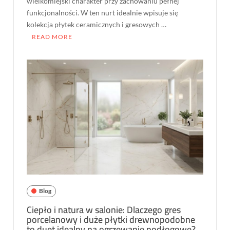
wielkomiejski charakter przy zachowaniu pełnej
funkcjonalności. W ten nurt idealnie wpisuje się
kolekcja płytek ceramicznych i gresowych …
READ MORE
Blog
Ciepło i natura w salonie: Dlaczego gres
porcelanowy i duże płytki drewnopodobne
to duet idealny na ogrzewanie podłogowe?