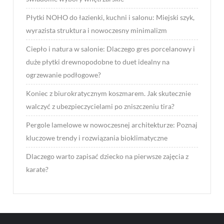
Płytki NOHO do łazienki, kuchni i salonu: Miejski szyk,
wyrazista struktura i nowoczesny minimalizm
Ciepło i natura w salonie: Dlaczego gres porcelanowy i
duże płytki drewnopodobne to duet idealny na
ogrzewanie podłogowe?
Koniec z biurokratycznym koszmarem. Jak skutecznie
walczyć z ubezpieczycielami po zniszczeniu tira?
Pergole lamelowe w nowoczesnej architekturze: Poznaj
kluczowe trendy i rozwiązania bioklimatyczne
Dlaczego warto zapisać dziecko na pierwsze zajęcia z
karate?