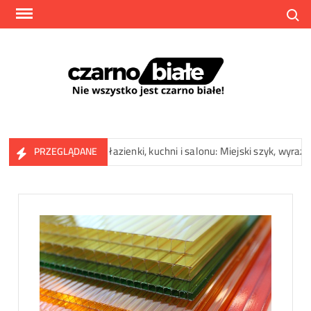
Skip
Search
to
content
Czarn
Nie
wszyst
jest
czarno
NOHO do łazienki, kuchni i salonu: Miejski szyk, wyrazista struktura 
PRZEGLĄDANE
białe!