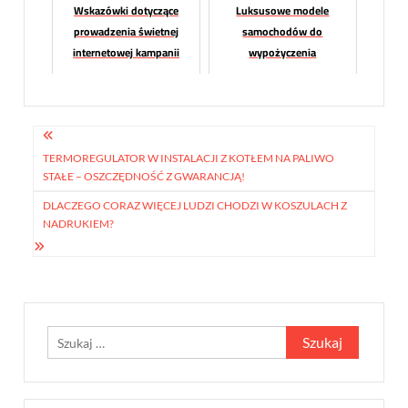
Wskazówki dotyczące
Luksusowe modele
prowadzenia świetnej
samochodów do
internetowej kampanii
wypożyczenia
marketingowej
Nawigacja
wpisu
TERMOREGULATOR W INSTALACJI Z KOTŁEM NA PALIWO
STAŁE – OSZCZĘDNOŚĆ Z GWARANCJĄ!
DLACZEGO CORAZ WIĘCEJ LUDZI CHODZI W KOSZULACH Z
NADRUKIEM?
Szukaj: