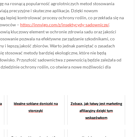
ę na rosnącą popularność agrolotniczych metod stosowania
iają precyzyjne i skuteczne aplikacje. Dzięki nowym
 lepiej kontrolować procesy ochrony roślin, co przekłada się na
ść owoców –
https://innvigo.com/z/insektycydy-sadownicze/
.
nowią kluczowy element w ochronie zdrowia sadu oraz jakości
osowanie pozwala na efektywne zarządzanie szkodnikami, co
ony i lepszą jakość zbiorów. Warto jednak pamiętać o zasadach
się stosować metody bardziej ekologiczne, które nie będą
owisko. Przyszłość sadownictwa z pewnością będzie zależała od
ziedzinie ochrony roślin, co otwiera nowe możliwości dla
na
Idealne szklane doniczki na
Zobacz, jak łatwy jest marketing
storczyki
afiliacyjny dzięki tym
wskazówkom