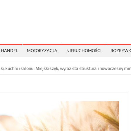
CzarnoBiale.net.pl
Nie
wszystko
jest
czarno
HANDEL
MOTORYZACJA
NIERUCHOMOŚCI
ROZRYW
białe!
alonu: Miejski szyk, wyrazista struktura i nowoczesny minimalizm