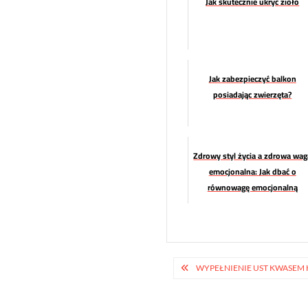
Jak skutecznie ukryć zioło
Jak zabezpieczyć balkon
posiadając zwierzęta?
Zdrowy styl życia a zdrowa wag
emocjonalna: Jak dbać o
równowagę emocjonalną
poprzez zdrowe nawyki?
Nawigacja
WYPEŁNIENIE UST KWASEM
wpisu