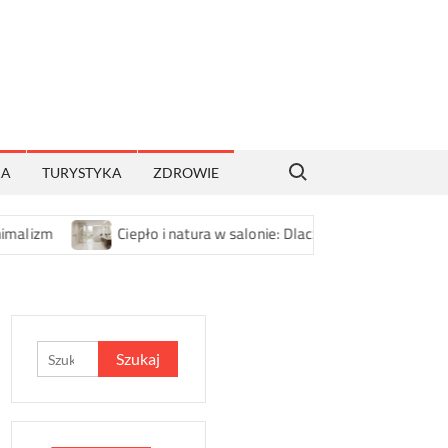
Search for:
KA
TURYSTYKA
ZDROWIE
Ciepło i natura w salonie: Dlaczego gres porcelanowy i duże p
Szukaj: