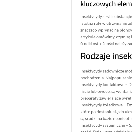
kluczowych elem
Insektycydy, czyli substanc
istotną rolę w utrzymaniu 
znacząco wpłynąć na plonow
artykule omówimy, czym są i
środki ostrożności należy z
Rodzaje inse
Insektycydy sadownicze można
pochodzenia. Najpopularniej
Insektycydy kontaktowe – Dz
liście lub owoce, są wchłani
preparaty zawierające pyret
Insektycydy żołądkowe – Dzi
które po dostaniu się do u
są środki na bazie neonicot
Insektycydy systemiczne – S
części. Dzięki temu działają