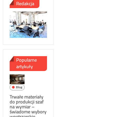
Redakcja
Popularne
artykuły
Blog
Trwałe materiały
do produkcji szaf
na wymiar –
świadome wybory
wnętrzarskie