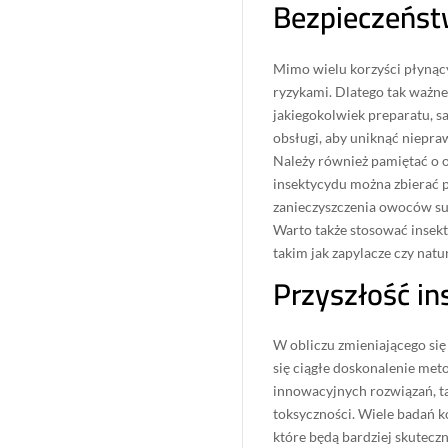
Bezpieczeńst
Mimo wielu korzyści płynący
ryzykami. Dlatego tak ważne
jakiegokolwiek preparatu, sa
obsługi, aby uniknąć niepr
Należy również pamiętać o o
insektycydu można zbierać 
zanieczyszczenia owoców s
Warto także stosować insek
takim jak zapylacze czy nat
Przyszłość i
W obliczu zmieniającego się 
się ciągłe doskonalenie met
innowacyjnych rozwiązań, tak
toksyczności. Wiele badań 
które będą bardziej skuteczn