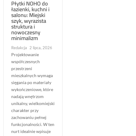
Płytki NOHO do
łazienki, kuchni i
salonu: Miejski
szyk, wyrazista
struktura i
nowoczesny
minimalizm
Redakcja
2 lipca, 2026
Projektowanie
współczesnych
przestrzeni
mieszkalnych wymaga
sięgania po materiały
wykończeniowe, które
nadają wnętrzom
unikalny, wielkomiejski
charakter przy
zachowaniu pełnej
funkcjonalności. W ten
nurt idealnie wpisuje