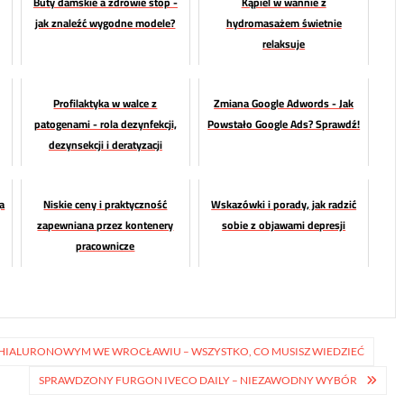
Buty damskie a zdrowie stóp -
Kąpiel w wannie z
jak znaleźć wygodne modele?
hydromasażem świetnie
relaksuje
Profilaktyka w walce z
Zmiana Google Adwords - Jak
patogenami - rola dezynfekcji,
Powstało Google Ads? Sprawdź!
dezynsekcji i deratyzacji
a
Niskie ceny i praktyczność
Wskazówki i porady, jak radzić
zapewniana przez kontenery
sobie z objawami depresji
pracownicze
 HIALURONOWYM WE WROCŁAWIU – WSZYSTKO, CO MUSISZ WIEDZIEĆ
SPRAWDZONY FURGON IVECO DAILY – NIEZAWODNY WYBÓR