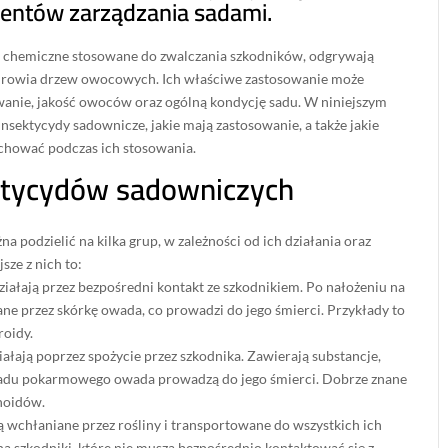
entów zarządzania sadami.
je chemiczne stosowane do zwalczania szkodników, odgrywają
zdrowia drzew owocowych. Ich właściwe zastosowanie może
anie, jakość owoców oraz ogólną kondycję sadu. W niniejszym
nsektycydy sadownicze, jakie mają zastosowanie, a także jakie
achować podczas ich stosowania.
ktycydów sadowniczych
 podzielić na kilka grup, w zależności od ich działania oraz
sze z nich to:
iałają przez bezpośredni kontakt ze szkodnikiem. Po nałożeniu na
ane przez skórkę owada, co prowadzi do jego śmierci. Przykłady to
roidy.
ałają poprzez spożycie przez szkodnika. Zawierają substancje,
kładu pokarmowego owada prowadzą do jego śmierci. Dobrze znane
inoidów.
ą wchłaniane przez rośliny i transportowane do wszystkich ich
 na szkodniki, które nie muszą bezpośrednio kontaktować się z