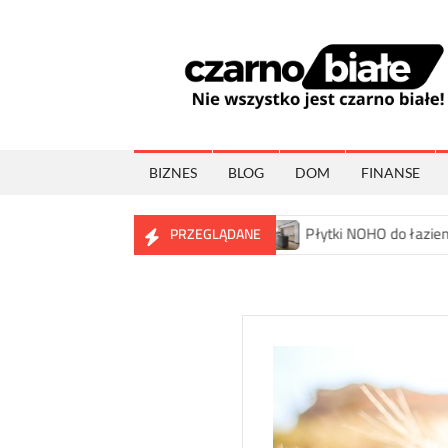
Skip
to
content
BIZNES
BLOG
DOM
FINANSE
ome wybory wnętrzarskie
Płytki NOHO do łazienki, kuchni i s
PRZEGLĄDANE