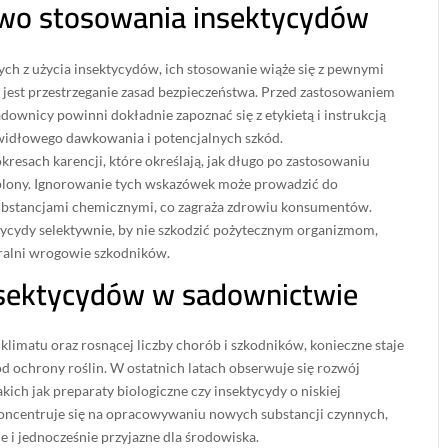
wo stosowania insektycydów
ch z użycia insektycydów, ich stosowanie wiąże się z pewnymi
 jest przestrzeganie zasad bezpieczeństwa. Przed zastosowaniem
downicy powinni dokładnie zapoznać się z etykietą i instrukcją
awidłowego dawkowania i potencjalnych szkód.
kresach karencji, które określają, jak długo po zastosowaniu
plony. Ignorowanie tych wskazówek może prowadzić do
ubstancjami chemicznymi, co zagraża zdrowiu konsumentów.
tycydy selektywnie, by nie szkodzić pożytecznym organizmom,
uralni wrogowie szkodników.
nsektycydów w sadownictwie
klimatu oraz rosnącej liczby chorób i szkodników, konieczne staje
od ochrony roślin. W ostatnich latach obserwuje się rozwój
ich jak preparaty biologiczne czy insektycydy o niskiej
koncentruje się na opracowywaniu nowych substancji czynnych,
e i jednocześnie przyjazne dla środowiska.