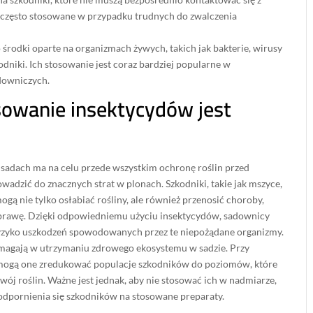
ą często stosowane w przypadku trudnych do zwalczenia
 środki oparte na organizmach żywych, takich jak bakterie, wirusy
kodniki. Ich stosowanie jest coraz bardziej popularne w
downiczych.
sowanie insektycydów jest
sadach ma na celu przede wszystkim ochronę roślin przed
wadzić do znacznych strat w plonach. Szkodniki, takie jak mszyce,
gą nie tylko osłabiać rośliny, ale również przenosić choroby,
uprawę. Dzięki odpowiedniemu użyciu insektycydów, sadownicy
yzyko uszkodzeń spowodowanych przez te niepożądane organizmy.
agają w utrzymaniu zdrowego ekosystemu w sadzie. Przy
mogą one zredukować populacje szkodników do poziomów, które
wój roślin. Ważne jest jednak, aby nie stosować ich w nadmiarze,
dpornienia się szkodników na stosowane preparaty.